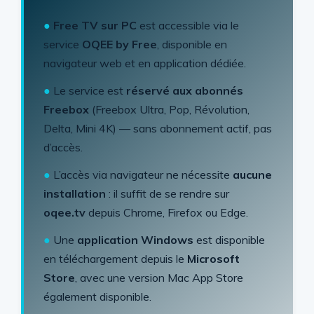
●
Free TV sur PC
est accessible via le
service
OQEE by Free
, disponible en
navigateur web et en application dédiée.
●
Le service est
réservé aux abonnés
Freebox
(Freebox Ultra, Pop, Révolution,
Delta, Mini 4K) — sans abonnement actif, pas
d’accès.
●
L’accès via navigateur ne nécessite
aucune
installation
: il suffit de se rendre sur
oqee.tv
depuis Chrome, Firefox ou Edge.
●
Une
application Windows
est disponible
en téléchargement depuis le
Microsoft
Store
, avec une version Mac App Store
également disponible.