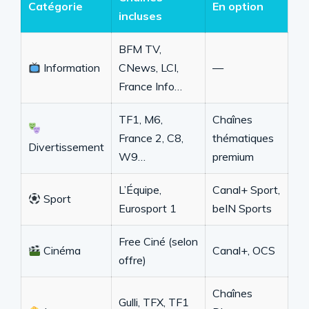
Catégorie
En option
incluses
BFM TV,
Information
CNews, LCI,
—
France Info…
TF1, M6,
Chaînes
France 2, C8,
thématiques
Divertissement
W9…
premium
L’Équipe,
Canal+ Sport,
Sport
Eurosport 1
beIN Sports
Free Ciné (selon
Cinéma
Canal+, OCS
offre)
Chaînes
Gulli, TFX, TF1