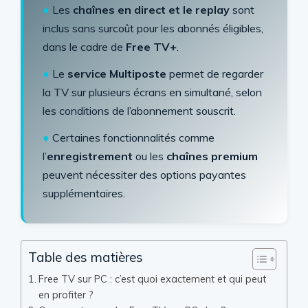
●
Les
chaînes en direct et le replay
sont
inclus sans surcoût pour les abonnés éligibles,
dans le cadre de
Free TV+
.
●
Le
service Multiposte
permet de regarder
la TV sur plusieurs écrans en simultané, selon
les conditions de l’abonnement souscrit.
●
Certaines fonctionnalités comme
l’
enregistrement
ou les
chaînes premium
peuvent nécessiter des options payantes
supplémentaires.
Table des matières
Free TV sur PC : c’est quoi exactement et qui peut
en profiter ?