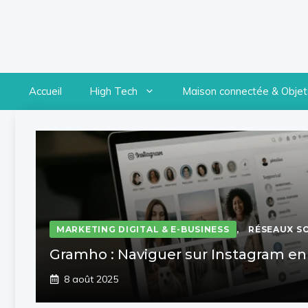
Accueil
High Tech
Maison connectée & Objets
MARKETING DIGITAL & E-BUSINESS
,
RÉSEAUX S
Gramho : Naviguer sur Instagram e
8 août 2025