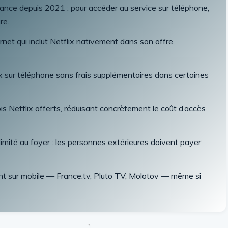
ance depuis 2021 : pour accéder au service sur téléphone,
re.
rnet qui inclut Netflix nativement dans son offre,
 sur téléphone sans frais supplémentaires dans certaines
is Netflix offerts, réduisant concrètement le coût d’accès
imité au foyer : les personnes extérieures doivent payer
nt sur mobile — France.tv, Pluto TV, Molotov — même si