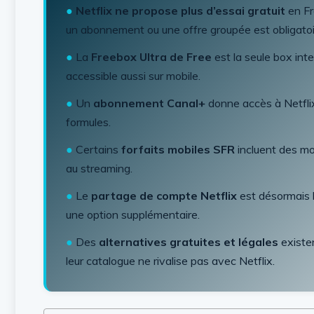
●
Netflix ne propose plus d’essai gratuit
en Fr
un abonnement ou une offre groupée est obligatoi
●
La
Freebox Ultra de Free
est la seule box inte
accessible aussi sur mobile.
●
Un
abonnement Canal+
donne accès à Netflix
formules.
●
Certains
forfaits mobiles SFR
incluent des mo
au streaming.
●
Le
partage de compte Netflix
est désormais l
une option supplémentaire.
●
Des
alternatives gratuites et légales
existe
leur catalogue ne rivalise pas avec Netflix.