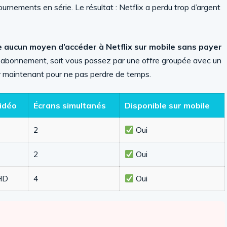
urnements en série. Le résultat : Netflix a perdu trop d’argent
ste aucun moyen d’accéder à Netflix sur mobile sans payer
n abonnement, soit vous passez par une offre groupée avec un
ter maintenant pour ne pas perdre de temps.
vidéo
Écrans simultanés
Disponible sur mobile
2
Oui
2
Oui
 HD
4
Oui