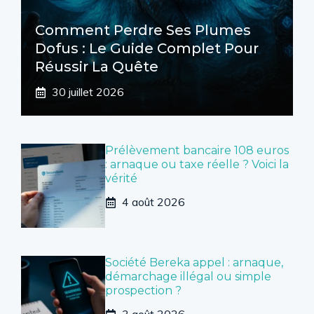
Comment Perdre Ses Plumes
Dofus : Le Guide Complet Pour
Réussir La Quête
30 juillet 2026
Prélèvement bancaire 108 euros
: arnaque ou taxe réelle ? Voici la
vérité
4 août 2026
Société Bereka appel : arnaque,
démarchage illégal ou simple
prospection ?