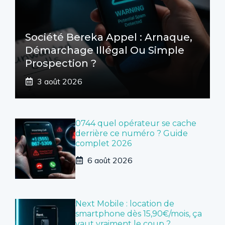
Société Bereka Appel : Arnaque,
Démarchage Illégal Ou Simple
Prospection ?
3 août 2026
0744 quel opérateur se cache
derrière ce numéro ? Guide
complet 2026
6 août 2026
Next Mobile : location de
smartphone dès 15,90€/mois, ça
vaut vraiment le coup ?