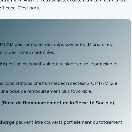
fficace. C’est parti.
 OPTAM
peut pratiquer des dépassements d’honoraires,
ans des limites contrôlées.
sée)
est un dispositif volontaire signé entre le praticien et
es consultations chez un médecin secteur 2 OPTAM que
une base de remboursement plus favorable.
(Base de Remboursement de la Sécurité Sociale)
,
charge
peuvent être couverts partiellement ou totalement