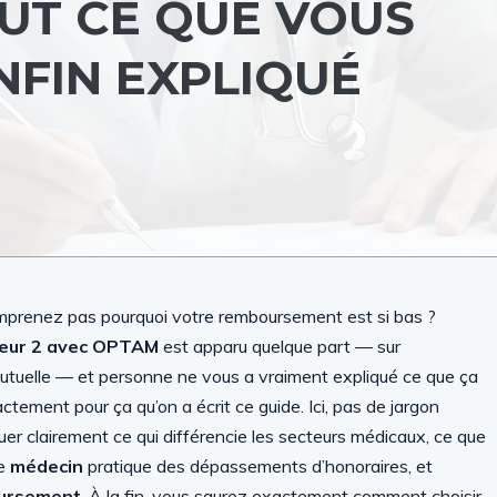
OUT CE QUE VOUS
NFIN EXPLIQUÉ
mprenez pas pourquoi votre remboursement est si bas ?
teur 2 avec OPTAM
est apparu quelque part — sur
 mutuelle — et personne ne vous a vraiment expliqué ce que ça
ctement pour ça qu’on a écrit ce guide. Ici, pas de jargon
uer clairement ce qui différencie les secteurs médicaux, ce que
re
médecin
pratique des dépassements d’honoraires, et
ursement
. À la fin, vous saurez exactement comment choisir