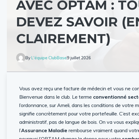
AVEC OPTAM : T
DEVEZ SAVOIR (E
CLAIREMENT)
By
L'équipe ClubBase
9 juillet 2026
Vous avez reçu une facture de médecin et vous ne co
Bienvenue dans le club. Le terme
conventionné sec
l’ordonnance, sur Ameli, dans les conditions de votre
signifie concrètement pour votre portefeuille. C’est exa
administratif, pas de langue de bois. On va vous expliq
l’
Assurance Maladie
rembourse vraiment quand vot
pourquoi l’OPTAM change la donne pour votre
rembo