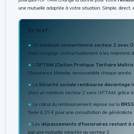
une mutuelle adaptée à votre situation. Simple, direct, e
En bref :
●
Un
médecin conventionné secteur 2 avec
mais s’engage contractuellement à les maintenir d
●
L’
OPTAM (Option Pratique Tarifaire Maîtri
l’Assurance Maladie, renouvelable chaque année.
●
La
Sécurité sociale rembourse davantage
l
chez un médecin secteur 2 sans OPTAM, grâce à 
●
Le calcul du remboursement repose sur la
BRSS 
fixée à 25 € pour une consultation de généraliste.
●
Les
dépassements d’honoraires restant à 
par une mutuelle adaptée au secteur 2.