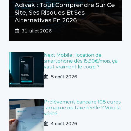
Adivak : Tout Comprendre Sur Ce
Site, Ses Risques Et Ses
Alternatives En 2026
31 juillet 2026
Next Mobile : location de
smartphone dès 15,90€/mois, ça
vaut vraiment le coup ?
5 août 2026
Prélèvement bancaire 108 euros
: arnaque ou taxe réelle ? Voici la
vérité
4 août 2026