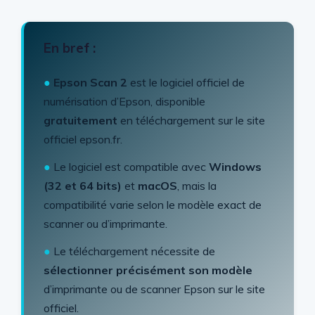
En bref :
●
Epson Scan 2
est le logiciel officiel de
numérisation d’Epson, disponible
gratuitement
en téléchargement sur le site
officiel epson.fr.
●
Le logiciel est compatible avec
Windows
(32 et 64 bits)
et
macOS
, mais la
compatibilité varie selon le modèle exact de
scanner ou d’imprimante.
●
Le téléchargement nécessite de
sélectionner précisément son modèle
d’imprimante ou de scanner Epson sur le site
officiel.