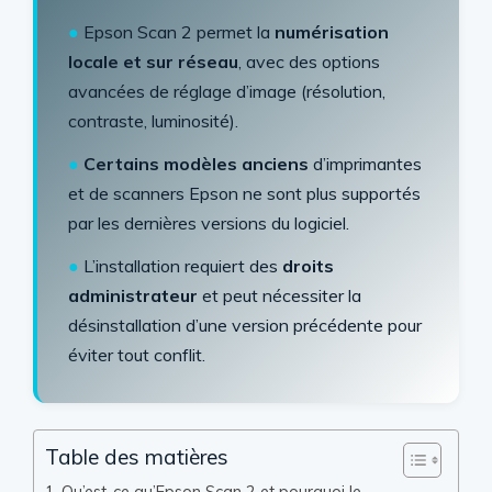
●
Epson Scan 2 permet la
numérisation
locale et sur réseau
, avec des options
avancées de réglage d’image (résolution,
contraste, luminosité).
●
Certains modèles anciens
d’imprimantes
et de scanners Epson ne sont plus supportés
par les dernières versions du logiciel.
●
L’installation requiert des
droits
administrateur
et peut nécessiter la
désinstallation d’une version précédente pour
éviter tout conflit.
Table des matières
Qu’est-ce qu’Epson Scan 2 et pourquoi le