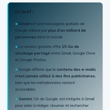
En bref :
●
Gmail
est une messagerie gratuite de
Google utilisée par
plus d’un milliard de
personnes
dans le monde.
●
La version gratuite offre
15 Go de
stockage partagé
entre Gmail, Google Drive
et Google Photos.
●
Google affirme que le
contenu des e-mails
n’est jamais utilisé à des fins publicitaires
,
bien que les métadonnées restent
accessibles.
●
Gemini
, l’IA de Google, est intégrée à Gmail
pour aider à rédiger, résumer et rechercher