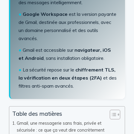
des messages intelligemment.
●
Google Workspace
est la version payante
de Gmail, destinée aux professionnels, avec
un domaine personnalisé et des outils
avancés.
●
Gmail est accessible sur
navigateur, iOS
et Android
, sans installation obligatoire.
●
La sécurité repose sur le
chiffrement TLS,
la vérification en deux étapes (2FA)
et des
filtres anti-spam avancés.
Table des matières
Gmail, une messagerie sans frais, privée et
sécurisée : ce que ça veut dire concrètement