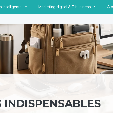
 intelligents
Marketing digital & E-business
À 
S INDISPENSABLES