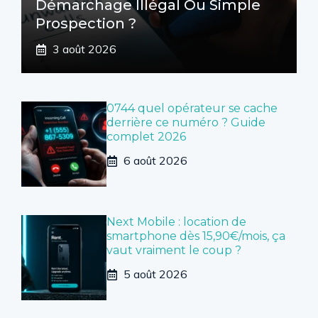
Démarchage Illégal Ou Simple
Prospection ?
3 août 2026
0744 quel opérateur se cache
derrière ce numéro ? Guide
complet 2026
6 août 2026
Next Mobile : location de
smartphone dès 15,90€/mois, ça
vaut vraiment le coup ?
5 août 2026