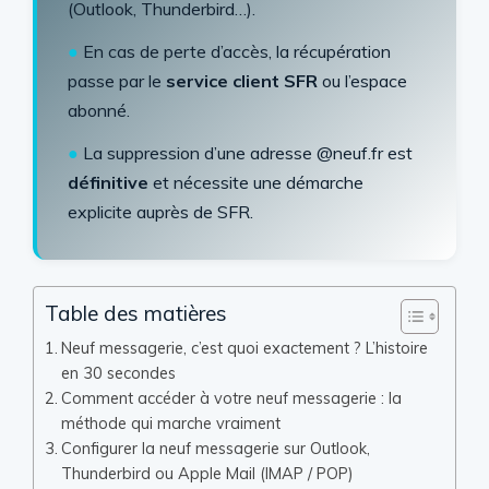
(Outlook, Thunderbird…).
●
En cas de perte d’accès, la récupération
passe par le
service client SFR
ou l’espace
abonné.
●
La suppression d’une adresse @neuf.fr est
définitive
et nécessite une démarche
explicite auprès de SFR.
Table des matières
Neuf messagerie, c’est quoi exactement ? L’histoire
en 30 secondes
Comment accéder à votre neuf messagerie : la
méthode qui marche vraiment
Configurer la neuf messagerie sur Outlook,
Thunderbird ou Apple Mail (IMAP / POP)