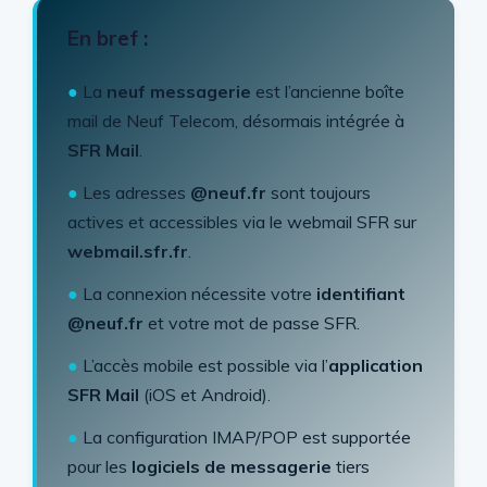
En bref :
●
La
neuf messagerie
est l’ancienne boîte
mail de Neuf Telecom, désormais intégrée à
SFR Mail
.
●
Les adresses
@neuf.fr
sont toujours
actives et accessibles via le webmail SFR sur
webmail.sfr.fr
.
●
La connexion nécessite votre
identifiant
@neuf.fr
et votre mot de passe SFR.
●
L’accès mobile est possible via l’
application
SFR Mail
(iOS et Android).
●
La configuration IMAP/POP est supportée
pour les
logiciels de messagerie
tiers