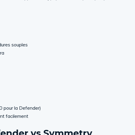
dures souples
ra
0 pour la Defender)
ent facilement
fender vs Symmetry