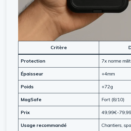
Critère
D
Protection
7x norme milit
Épaisseur
+4mm
Poids
+72g
MagSafe
Fort (8/10)
Prix
49,99€-79,9
Usage recommandé
Chantiers, spo