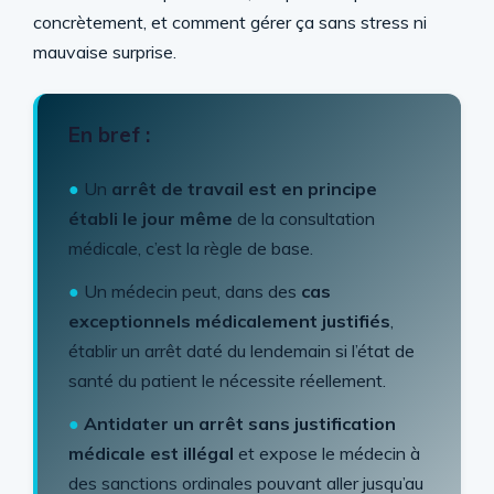
concrètement, et comment gérer ça sans stress ni
mauvaise surprise.
En bref :
●
Un
arrêt de travail est en principe
établi le jour même
de la consultation
médicale, c’est la règle de base.
●
Un médecin peut, dans des
cas
exceptionnels médicalement justifiés
,
établir un arrêt daté du lendemain si l’état de
santé du patient le nécessite réellement.
●
Antidater un arrêt sans justification
médicale est illégal
et expose le médecin à
des sanctions ordinales pouvant aller jusqu’au