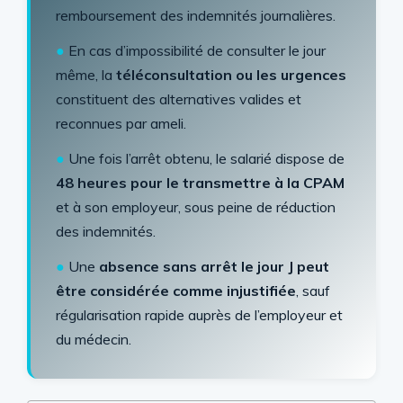
remboursement des indemnités journalières.
●
En cas d’impossibilité de consulter le jour
même, la
téléconsultation ou les urgences
constituent des alternatives valides et
reconnues par ameli.
●
Une fois l’arrêt obtenu, le salarié dispose de
48 heures pour le transmettre à la CPAM
et à son employeur, sous peine de réduction
des indemnités.
●
Une
absence sans arrêt le jour J peut
être considérée comme injustifiée
, sauf
régularisation rapide auprès de l’employeur et
du médecin.