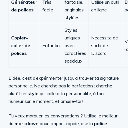
Générateur
Très
fantaisie,
Utilise un outil
B
de polices
facile
originales,
en ligne
p
stylées
Styles
Copier-
uniques
Nécessite de
V
coller de
Enfantin
avec
sortir de
l
polices
caractères
Discord
spéciaux
L’idée, c’est d’expérimenter jusqu’à trouver ta signature
personnelle. Ne cherche pas la perfection : cherche
plutôt un
style
qui colle à ta personnalité, à ton
humeur sur le moment, et amuse-toi !
Tu veux marquer les conversations ? Utilise le meilleur
du
markdown
pour l’impact rapide, ose la
police