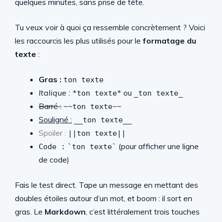
quelques minutes, sans prise de tête.
Tu veux voir à quoi ça ressemble concrètement ? Voici
les raccourcis les plus utilisés pour le
formatage du
texte
:
Gras :
ton texte
Italique :
ou
*ton texte*
_ton texte_
Barré :
~~ton texte~~
Souligné :
__ton texte__
Spoiler :
||ton texte||
(pour afficher une ligne
Code :
`ton texte`
de code)
Fais le test direct. Tape un message en mettant des
doubles étoiles autour d’un mot, et boom : il sort en
gras. Le
Markdown
, c’est littéralement trois touches