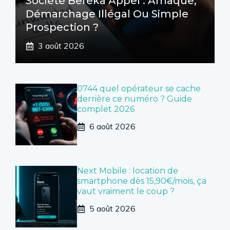
Société Bereka Appel : Arnaque,
Démarchage Illégal Ou Simple
Prospection ?
3 août 2026
0744 quel opérateur se cache
derrière ce numéro ? Guide
complet 2026
6 août 2026
Next Mobile : location de
smartphone dès 15,90€/mois, ça
vaut vraiment le coup ?
5 août 2026