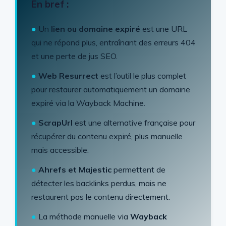
En bref :
●
Un
lien ou domaine expiré
est une URL
qui ne répond plus, entraînant des erreurs 404
et une perte de jus SEO.
●
Web Resurrect
est l’outil le plus complet
pour restaurer automatiquement un domaine
expiré via la Wayback Machine.
●
ScrapUrl
est une alternative française pour
récupérer du contenu expiré, plus manuelle
mais accessible.
●
Ahrefs et Majestic
permettent de
détecter les backlinks perdus, mais ne
restaurent pas le contenu directement.
●
La méthode manuelle via
Wayback