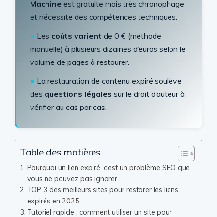
Machine
est gratuite mais très chronophage
et nécessite des compétences techniques.
●
Les
coûts varient
de 0 € (méthode
manuelle) à plusieurs dizaines d’euros selon le
volume de pages à restaurer.
●
La restauration de contenu expiré soulève
des
questions légales
sur le droit d’auteur à
vérifier au cas par cas.
Table des matières
Pourquoi un lien expiré, c’est un problème SEO que
vous ne pouvez pas ignorer
TOP 3 des meilleurs sites pour restorer les liens
expirés en 2025
Tutoriel rapide : comment utiliser un site pour