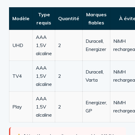
Type
Marques
Modèle
Quantité
À évit
requis
fiables
AAA
Duracell,
NiMH
UHD
1,5V
2
Energizer
rechargea
alcaline
AAA
Duracell,
NiMH
TV4
1,5V
2
Varta
rechargea
alcaline
AAA
Energizer,
NiMH
Play
1,5V
2
GP
rechargea
alcaline