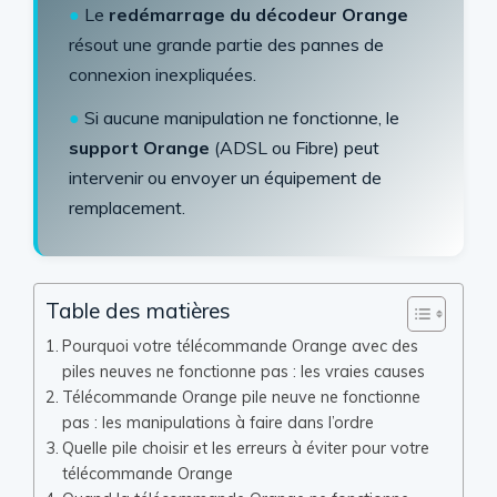
●
Le
redémarrage du décodeur Orange
résout une grande partie des pannes de
connexion inexpliquées.
●
Si aucune manipulation ne fonctionne, le
support Orange
(ADSL ou Fibre) peut
intervenir ou envoyer un équipement de
remplacement.
Table des matières
Pourquoi votre télécommande Orange avec des
piles neuves ne fonctionne pas : les vraies causes
Télécommande Orange pile neuve ne fonctionne
pas : les manipulations à faire dans l’ordre
Quelle pile choisir et les erreurs à éviter pour votre
télécommande Orange