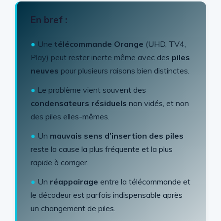
En bref :
●
Une
télécommande Orange
(UHD, TV4,
Play) peut rester inerte même avec des
piles
neuves
pour plusieurs raisons bien distinctes.
●
Le problème vient souvent des
condensateurs résiduels
non vidés, et non
des piles elles-mêmes.
●
Un
mauvais sens d’insertion des piles
reste la cause la plus fréquente et la plus
rapide à corriger.
●
Un
réappairage
entre la télécommande et
le décodeur est parfois indispensable après
un changement de piles.