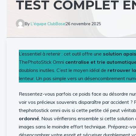
TEST COMPLET EN
By
L'équipe ClubBase
26 novembre 2025
L’essentiel à retenir : cet outil offre une
solution apai
ThePhotoStick Omni
centralise et trie automatiq
doublons inutiles. C’est le moyen idéal de
retrouver la
lenteur. Un pas simple vers un désencombrement numé
Ressentez-vous parfois ce poids face au désordre num
voir vos précieux souvenirs disparaître par accident ?
thephotostick omni avis si cette petite clé peut vérit
ordonné
. Nous vérifierons ensemble si cette solutio
images sans le moindre effort technique. Préparez-vous 
désencombrer votre esprit et sécuriser durablement v