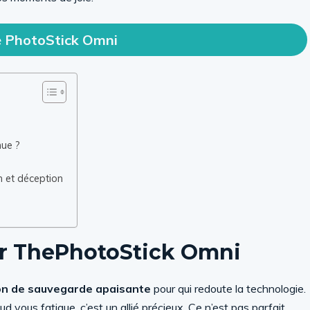
e PhotoStick Omni
nue ?
n et déception
ur ThePhotoStick Omni
on de sauvegarde apaisante
pour qui redoute la technologie.
d vous fatigue, c’est un allié précieux. Ce n’est pas parfait,