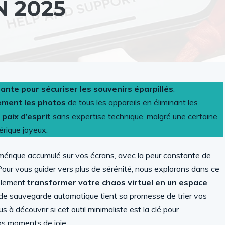
 2025
sante pour sécuriser les souvenirs éparpillés
.
uement les photos
de tous les appareils en éliminant les
 paix d’esprit
sans expertise technique, malgré une certaine
rique joyeux.
érique accumulé sur vos écrans, avec la peur constante de
 Pour vous guider vers plus de sérénité, nous explorons dans ce
ablement
transformer votre chaos virtuel en un espace
n de sauvegarde automatique tient sa promesse de trier vos
à découvrir si cet outil minimaliste est la clé pour
os moments de joie.