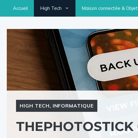
Aller
Accueil
High Tech
Maison connectée & Objets
au
contenu
HIGH TECH
,
INFORMATIQUE
THEPHOTOSTICK O