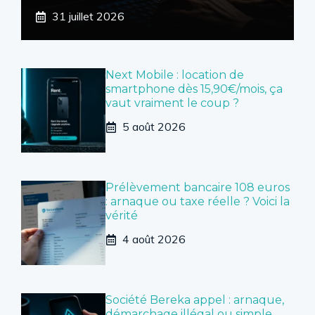
31 juillet 2026
Next Mobile : location de
smartphone dès 15,90€/mois, ça
vaut vraiment le coup ?
5 août 2026
Prélèvement bancaire 108 euros
: arnaque ou taxe réelle ? Voici la
vérité
4 août 2026
Société Bereka appel : arnaque,
démarchage illégal ou simple