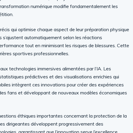
 transformation numérique modifie fondamentalement les
tition.
précis qui optimise chaque aspect de leur préparation physique
 s’ajustent automatiquement selon les réactions
performance tout en minimisant les risques de blessures. Cette
rières sportives professionnelles.
aux technologies immersives alimentées par l’IA. Les
atistiques prédictives et des visualisations enrichies qui
obiles intègrent ces innovations pour créer des expériences
t des fans et développant de nouveaux modèles économiques
estions éthiques importantes concernant la protection de la
ances dirigeantes développent progressivement des
nologies, garantissant que l’innovation serve l’excellence