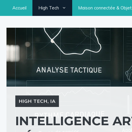
Aller
Accueil
High Tech
Maison connectée & Objets
au
contenu
HIGH TECH
,
IA
INTELLIGENCE ART