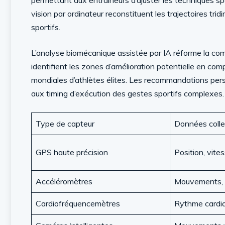
permettant aux entraîneurs d’ajuster les techniques s
vision par ordinateur reconstituent les trajectoires tr
sportifs.
L’analyse biomécanique assistée par IA réforme la c
identifient les zones d’amélioration potentielle en c
mondiales d’athlètes élites. Les recommandations per
aux timing d’exécution des gestes sportifs complexes.
Type de capteur
Données coll
GPS haute précision
Position, vite
Accéléromètres
Mouvements, 
Cardiofréquencemètres
Rythme cardi