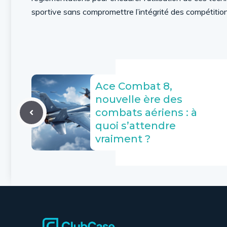
sportive sans compromettre l’intégrité des compétition
Ace Combat 8,
nouvelle ère des
combats aériens : à
quoi s’attendre
vraiment ?