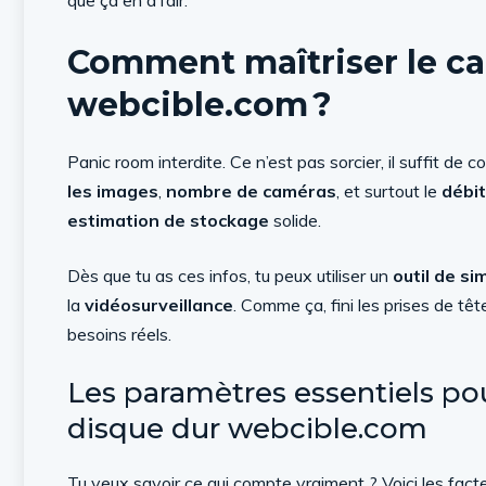
que ça en a l’air.
Comment maîtriser le ca
webcible.com ?
Panic room interdite. Ce n’est pas sorcier, il suffit de
les images
,
nombre de caméras
, et surtout le
débit
estimation de stockage
solide.
Dès que tu as ces infos, tu peux utiliser un
outil de si
la
vidéosurveillance
. Comme ça, fini les prises de tête
besoins réels.
Les paramètres essentiels pou
disque dur webcible.com
Tu veux savoir ce qui compte vraiment ? Voici les fact