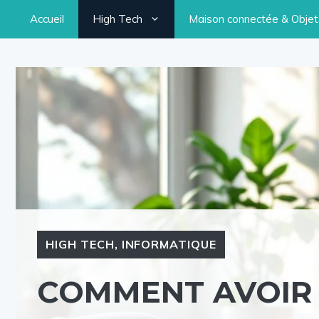
Aller
Accueil
High Tech
Maison connectée & Objets
au
contenu
HIGH TECH
,
INFORMATIQUE
COMMENT AVOIR 