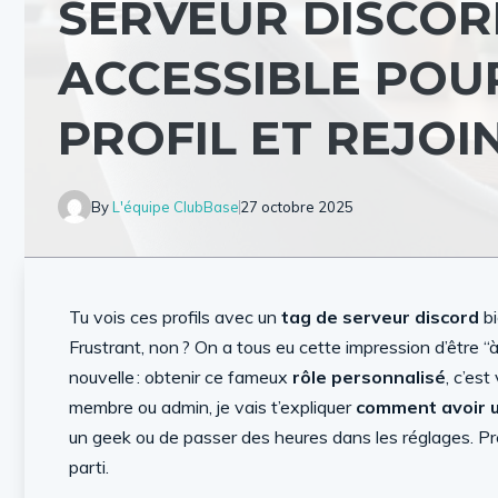
SERVEUR DISCORD
ACCESSIBLE POU
PROFIL ET REJOI
By
L'équipe ClubBase
27 octobre 2025
Tu vois ces profils avec un
tag de serveur discord
bi
Frustrant, non ? On a tous eu cette impression d’être
nouvelle : obtenir ce fameux
rôle personnalisé
, c’es
membre ou admin, je vais t’expliquer
comment avoir u
un geek ou de passer des heures dans les réglages. Prêt 
parti.