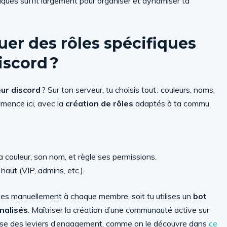
iques suffit largement pour organiser et dynamiser ta
uer des rôles spécifiques
iscord ?
ur discord
? Sur ton serveur, tu choisis tout : couleurs, noms,
ence ici, avec la
création de rôles
adaptés à ta commu.
sa couleur, son nom, et règle ses permissions.
haut (VIP, admins, etc.).
 rôles manuellement à chaque membre, soit tu utilises un
bot
nalisés
. Maîtriser la création d’une communauté active sur
trise des leviers d’engagement, comme on le découvre dans
ce