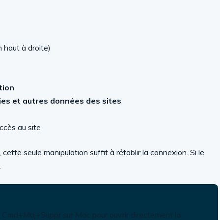
 haut à droite)
tion
es et autres données des sites
ccès au site
cette seule manipulation suffit à rétablir la connexion. Si le
.
u Cmd+Maj+Suppr sur Mac pour ouvrir directement la