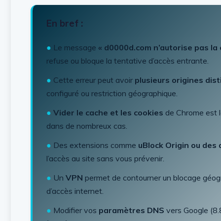
En bref :
●
Le message
« d0000d.com n’autorise pas la
refuse ou bloque la tentative d’accès entrante.
●
Cette erreur peut avoir
plusieurs origines dis
configuré ou restriction géographique.
●
Vider le cache et les cookies
de Chrome est la
dans de nombreux cas.
●
Des extensions comme
uBlock Origin ou des a
l’accès au site sans vous prévenir.
●
Un
VPN
permet de contourner un blocage géogra
d’accès internet.
●
Modifier vos
paramètres DNS
vers Google (8.8