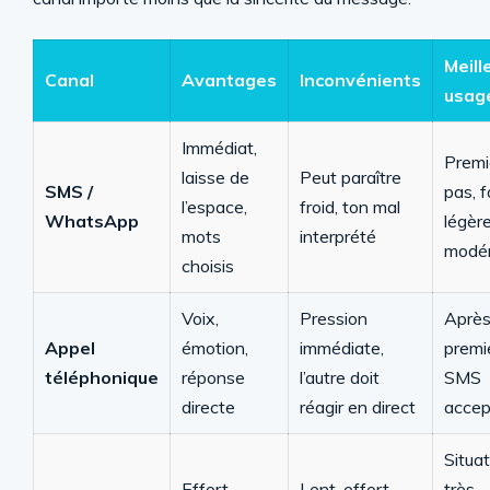
Meill
Canal
Avantages
Inconvénients
usag
Immédiat,
Premi
laisse de
Peut paraître
SMS /
pas, 
l’espace,
froid, ton mal
WhatsApp
légèr
mots
interprété
modé
choisis
Voix,
Pression
Après
Appel
émotion,
immédiate,
premi
téléphonique
réponse
l’autre doit
SMS
directe
réagir en direct
accep
Situa
Effort
Lent, effort
très