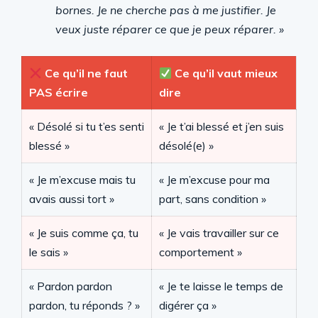
bornes. Je ne cherche pas à me justifier. Je
veux juste réparer ce que je peux réparer. »
Ce qu’il ne faut
Ce qu’il vaut mieux
PAS écrire
dire
« Désolé si tu t’es senti
« Je t’ai blessé et j’en suis
blessé »
désolé(e) »
« Je m’excuse mais tu
« Je m’excuse pour ma
avais aussi tort »
part, sans condition »
« Je suis comme ça, tu
« Je vais travailler sur ce
le sais »
comportement »
« Pardon pardon
« Je te laisse le temps de
pardon, tu réponds ? »
digérer ça »