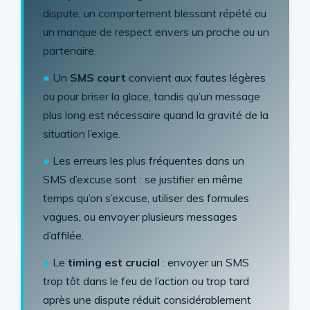
dispute, un comportement blessant répété ou
un manque de respect envers un proche ou un
partenaire.
●
Un
SMS court
convient aux fautes légères
ou pour briser la glace, tandis qu’un message
plus long est nécessaire quand la gravité de la
situation l’exige.
●
Les erreurs les plus fréquentes dans un
SMS d’excuse sont : se justifier en même
temps qu’on s’excuse, utiliser des formules
vagues, ou envoyer plusieurs messages
d’affilée.
●
Le
timing est crucial
: envoyer un SMS
trop tôt dans le feu de l’action ou trop tard
après une dispute réduit considérablement