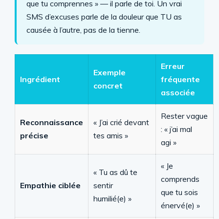
que tu comprennes » — il parle de toi. Un vrai
SMS d’excuses parle de la douleur que TU as
causée à l’autre, pas de la tienne.
Erreur
Exemple
Ingrédient
fréquente
concret
associée
Rester vague
Reconnaissance
« J’ai crié devant
: « j’ai mal
précise
tes amis »
agi »
« Je
« Tu as dû te
comprends
Empathie ciblée
sentir
que tu sois
humilié(e) »
énervé(e) »