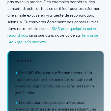
pas avec un proche. Des exemples honnêtes, des
conseils directs, et tout ce qu’il faut pour transformer
une simple excuse en vrai geste de réconciliation.
Allons-y. Tu trouveras également des conseils utiles
dans notre article sur
les SMS pour quelqu’un qui ne
répond pas
, ainsi que dans notre guide sur
l’envoi de
SMS groupés discrets
.
En bref :
●
Un
SMS d’excuses efficace
reconnaît la
faute précisément, exprime de l’empathie et
laisse de l’espace à l’autre — sans pression ni
justification.
●
Les situations les plus courantes pour
envoyer un
message d’excuses
incluent une