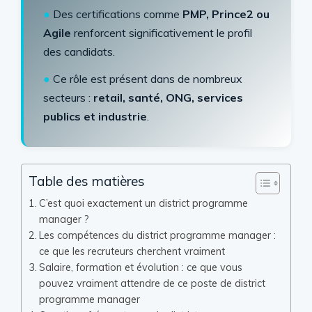
●
Des certifications comme
PMP, Prince2 ou
Agile
renforcent significativement le profil
des candidats.
●
Ce rôle est présent dans de nombreux
secteurs :
retail, santé, ONG, services
publics et industrie
.
Table des matières
C’est quoi exactement un district programme
manager ?
Les compétences du district programme manager :
ce que les recruteurs cherchent vraiment
Salaire, formation et évolution : ce que vous
pouvez vraiment attendre de ce poste de district
programme manager