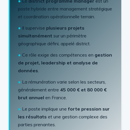
●
Le
district programme manager
est un
poste hybride entre management stratégique
et coordination opérationnelle terrain.
●
Il supervise
plusieurs projets
simultanément
sur un périmètre
géographique défini, appelé district.
●
Ce rôle exige des compétences en
gestion
de projet, leadership et analyse de
données
.
●
La rémunération varie selon les secteurs,
généralement entre
45 000 € et 80 000 €
brut annuel
en France.
●
Le poste implique une
forte pression sur
les résultats
et une gestion complexe des
parties prenantes.