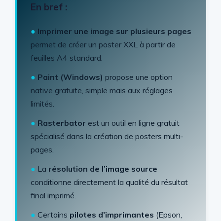
En bref :
●
Imprimer une image sur plusieurs pages
permet de créer un poster XXL à partir de
feuilles A4 standard.
●
Paint (Windows)
propose une option
native gratuite, simple mais aux réglages
limités.
●
Rasterbator
est un outil en ligne gratuit
spécialisé dans la création de posters multi-
pages.
●
La
résolution de l’image source
conditionne directement la qualité du résultat
final imprimé.
●
Certains
pilotes d’imprimantes
(Epson,