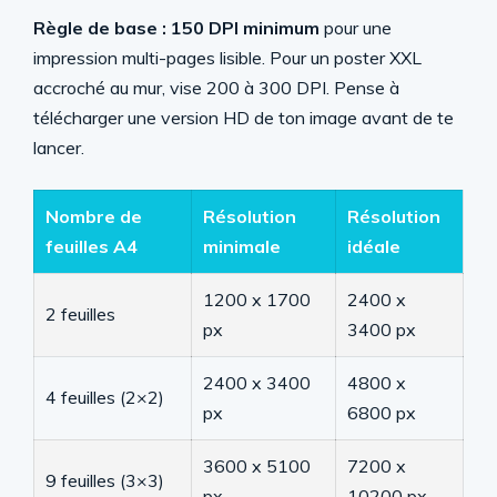
Règle de base : 150 DPI minimum
pour une
impression multi-pages lisible. Pour un poster XXL
accroché au mur, vise 200 à 300 DPI. Pense à
télécharger une version HD de ton image avant de te
lancer.
Nombre de
Résolution
Résolution
feuilles A4
minimale
idéale
1200 x 1700
2400 x
2 feuilles
px
3400 px
2400 x 3400
4800 x
4 feuilles (2×2)
px
6800 px
3600 x 5100
7200 x
9 feuilles (3×3)
px
10200 px