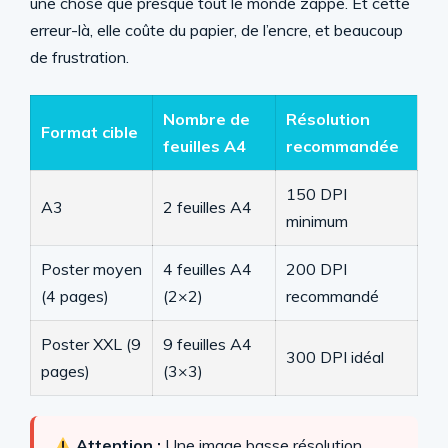
une chose que presque tout le monde zappe. Et cette
erreur-là, elle coûte du papier, de l’encre, et beaucoup
de frustration.
Nombre de
Résolution
Format cible
feuilles A4
recommandée
150 DPI
A3
2 feuilles A4
minimum
Poster moyen
4 feuilles A4
200 DPI
(4 pages)
(2×2)
recommandé
Poster XXL (9
9 feuilles A4
300 DPI idéal
pages)
(3×3)
Attention :
Une image basse résolution