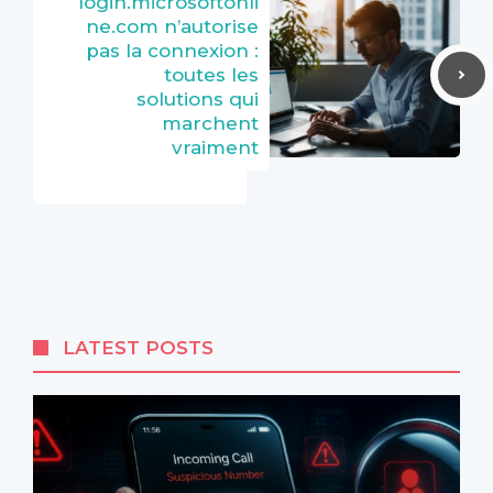
login.microsoftonli
ne.com n’autorise
pas la connexion :
toutes les
solutions qui
marchent
vraiment
LATEST POSTS