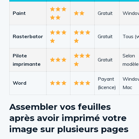
Paint
Gratuit
Windo
Rasterbator
Gratuit
Tous (
Pilote
Selon
Gratuit
imprimante
modèle
Payant
Window
Word
(licence)
Mac
Assembler vos feuilles
après avoir imprimé votre
image sur plusieurs pages