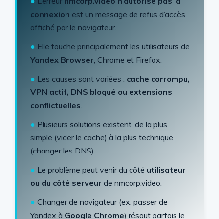
●
L’erreur
nmcorp.video n’autorise pas la
connexion
est un message de refus d’accès
affiché par le navigateur.
●
Elle touche principalement les utilisateurs de
Yandex Browser
, Chrome et Firefox.
●
Les causes sont variées :
cache corrompu,
VPN actif, DNS bloqué ou extensions
conflictuelles
.
●
Plusieurs solutions existent, de la plus
simple (vider le cache) à la plus technique
(changer les DNS).
●
Le problème peut venir du côté
utilisateur
ou du côté serveur
de nmcorp.video.
●
Changer de navigateur (ex. passer de
Yandex à
Google Chrome
) résout parfois le