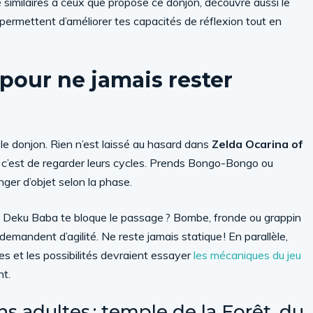
ue similaires à ceux que propose ce donjon, découvre aussi le
e permettent d’améliorer tes capacités de réflexion tout en
 pour ne jamais rester
s le donjon. Rien n’est laissé au hasard dans
Zelda Ocarina of
e, c’est de regarder leurs cycles. Prends Bongo-Bongo ou
anger d’objet selon la phase.
e, Deku Baba te bloque le passage ? Bombe, fronde ou grappin
emandent d’agilité. Ne reste jamais statique ! En parallèle,
es et les possibilités devraient essayer
les mécaniques du jeu
nt.
 adultes : temple de la Forêt, du