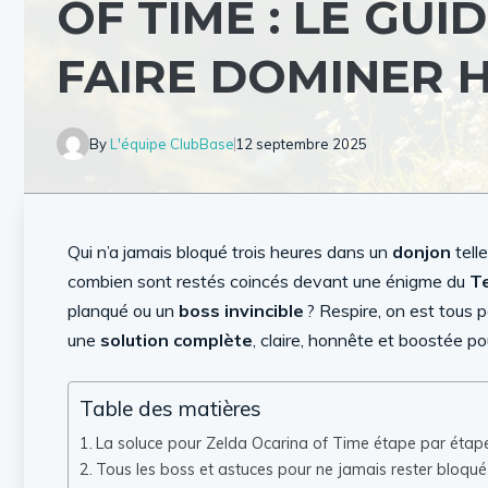
OF TIME : LE GUI
FAIRE DOMINER 
By
L'équipe ClubBase
12 septembre 2025
Qui n’a jamais bloqué trois heures dans un
donjon
tell
combien sont restés coincés devant une énigme du
T
planqué ou un
boss invincible
? Respire, on est tous p
une
solution complète
, claire, honnête et boostée p
Table des matières
La soluce pour Zelda Ocarina of Time étape par étap
Tous les boss et astuces pour ne jamais rester bloqué