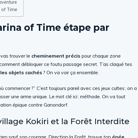
 aventure
a of Time
arina of Time étape par
u vas trouver le
cheminement précis
pour chaque zone
ler, comment débloquer ce foutu passage secret. T’as claqué tes
 les objets cachés
? On va voir ça ensemble.
ù commencer ?” C’est toujours pareil avec ces jeux cultes ; on a
asser une arme unique. Le mot clé ici : méthode. On va tout
ontation épique contre Ganondorf.
illage Kokiri et la Forêt Interdite
rien sauf son courage. Direction la Forêt, trouve ton
épée