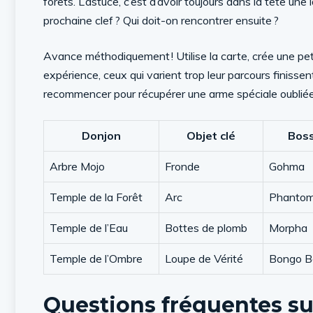
forêts. L’astuce, c’est d’avoir toujours dans la tête une 
prochaine clef ? Qui doit-on rencontrer ensuite ?
Avance méthodiquement ! Utilise la carte, crée une peti
expérience, ceux qui varient trop leur parcours finissen
recommencer pour récupérer une arme spéciale oubliée
Donjon
Objet clé
Boss
Arbre Mojo
Fronde
Gohma
Temple de la Forêt
Arc
Phantom
Temple de l’Eau
Bottes de plomb
Morpha
Temple de l’Ombre
Loupe de Vérité
Bongo B
Questions fréquentes su