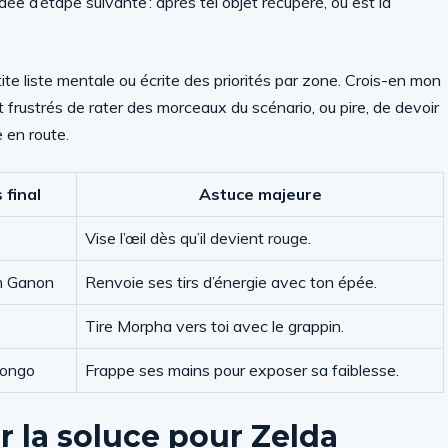
idée d’étape suivante : après tel objet récupéré, où est la
te liste mentale ou écrite des priorités par zone. Crois-en mon
t frustrés de rater des morceaux du scénario, ou pire, de devoir
 en route.
 final
Astuce majeure
Vise l’œil dès qu’il devient rouge.
 Ganon
Renvoie ses tirs d’énergie avec ton épée.
Tire Morpha vers toi avec le grappin.
ongo
Frappe ses mains pour exposer sa faiblesse.
r la soluce pour Zelda