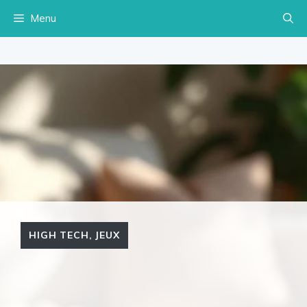
Aller
Menu
au
contenu
HIGH TECH
,
JEUX