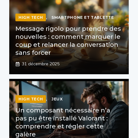
HIGH TECH
,
SMARTPHONE ET TABLETTE
Message rigolo pour prendre des
nouvelles : comment marquer le
coup et relancer la conversation
sans forcer
31 décembre 2025
HIGH TECH
,
JEUX
Un composant nécessaire n’a
pas pu être installé Valorant :
comprendre et régler cette
galère