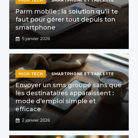
HIGH TECH
,
SMARTPHONE ET TABLETTE
Parm mobile : la solution qu’il te
faut pour gérer tout depuis ton
smartphone
5 janvier 2026
HIGH TECH
,
SMARTPHONE ET TABLETTE
Envoyer un sms groupé sans que
les destinataires apparaissent :
mode d’emploi simple et
efficace
2 janvier 2026