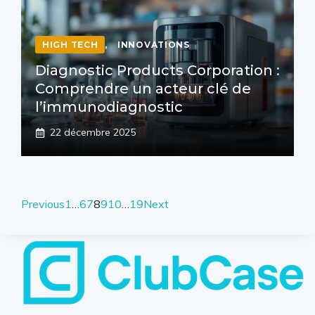
HIGH TECH
,
INNOVATIONS
Diagnostic Products Corporation :
Comprendre un acteur clé de
l’immunodiagnostic
22 décembre 2025
Previous
1
…
6
7
8
9
10
…
19
Next