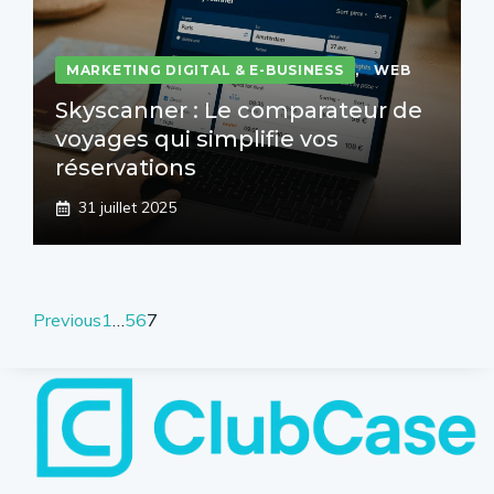
MARKETING DIGITAL & E-BUSINESS
,
WEB
Skyscanner : Le comparateur de
voyages qui simplifie vos
réservations
31 juillet 2025
Previous
1
…
5
6
7